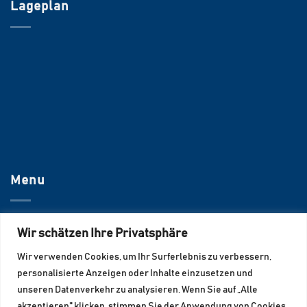
Lageplan
Menu
UNTERNEHMEN
Wir schätzen Ihre Privatsphäre
Wir verwenden Cookies, um Ihr Surferlebnis zu verbessern,
JOBS
personalisierte Anzeigen oder Inhalte einzusetzen und
KONTAKT
unseren Datenverkehr zu analysieren. Wenn Sie auf „Alle
akzeptieren" klicken, stimmen Sie der Anwendung von Cookies