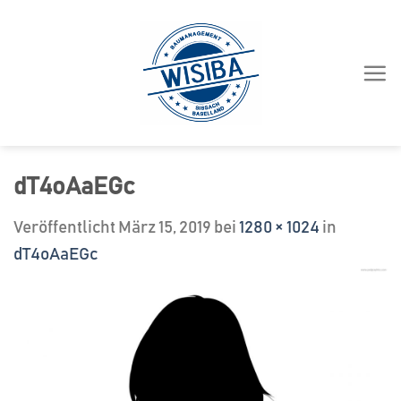
Zum
Inhalt
springen
dT4oAaEGc
Veröffentlicht
März 15, 2019
bei
1280 × 1024
in
dT4oAaEGc