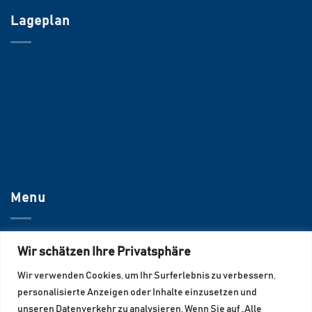
Lageplan
Menu
UNTERNEHMEN
Wir schätzen Ihre Privatsphäre
JOBS
Wir verwenden Cookies, um Ihr Surferlebnis zu verbessern,
personalisierte Anzeigen oder Inhalte einzusetzen und
KONTAKT
unseren Datenverkehr zu analysieren. Wenn Sie auf „Alle